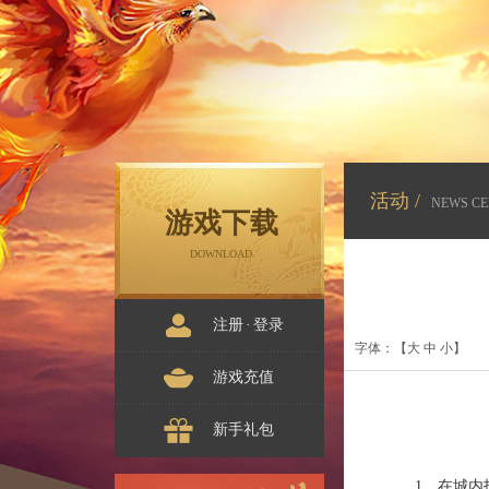
活动 /
NEWS CE
游戏下载
DOWNLOAD
注册
·
登录
字体：【
大
中
小
】
游戏充值
新手礼包
1、在城内