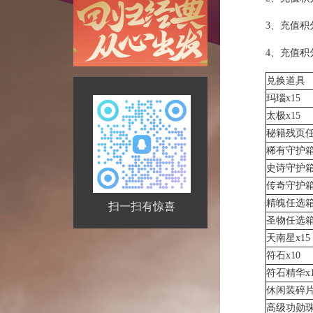
3、充值积分兑
4、充值积
兑换道具
玛瑙x15
太极x15
秘籍残页任
稀有守护箱
史诗守护箱
传奇守护箱
精魄任选箱
扫一扫有惊喜
圣物任选箱
天南星x15
符石x10
符石精华x
休闲装碎片x
高级功勋珠