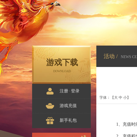
活动 /
NEWS CE
游戏下载
DOWNLOAD
注册
·
登录
字体：【
大
中
小
】
游戏充值
新手礼包
1、充值时间范
2、充值积分