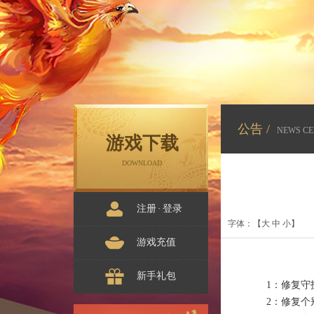
公告 /
NEWS CE
游戏下载
DOWNLOAD
注册
·
登录
字体：【
大
中
小
】
游戏充值
新手礼包
1：修复守
2：修复