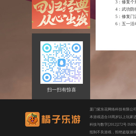
3：修复
4：武功
5：修复
6：五一活动和
扫一扫有惊喜
厦门紫东花网络科技有限公
本游戏适合18周岁以上玩家
科技与数字[2012]272号 ISBN 97
抵制不良游戏，拒绝盗版游