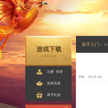
新手入门 /
NE
游戏下载
DOWNLOAD
注册
·
登录
字体：【
大
中
小
】
游戏充值
新手礼包