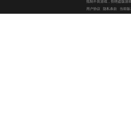
抵制不良游戏，拒绝盗版游
用户协议
隐私条款
当前版本：