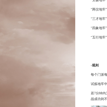
“太极地牢
“两仪地牢
“三才地牢
“四象地牢
“五行地牢
-规则
每个门派
试炼地牢
若7分钟内
战成功则