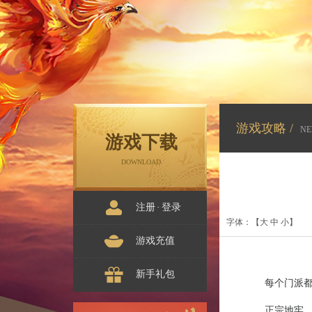
游戏攻略 /
NE
游戏下载
DOWNLOAD
注册
·
登录
字体：【
大
中
小
】
游戏充值
新手礼包
每个门派
正宗地牢