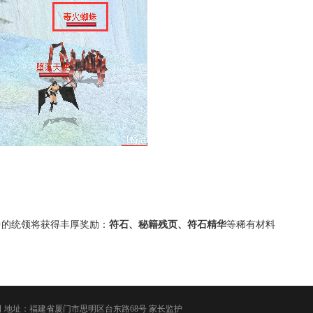
中的统领将获得丰厚奖励：
符石、秘籍残页、符石精华
等稀有材料
司
地址：福建省厦门市思明区台东路68号
家长监护